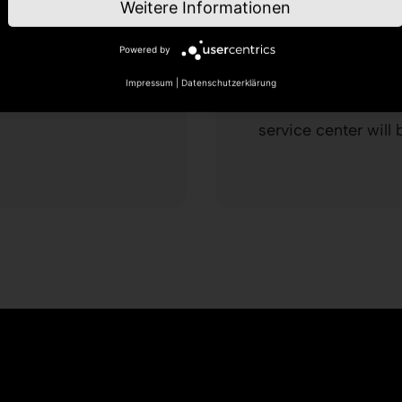
Freq
Weitere Informationen
m
ques
Powered by
Impressum
|
Datenschutzerklärung
formation about
Please have a look 
service center will