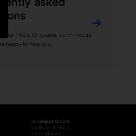
uently asked
tions
at our FAQs. Of course, our in-house
 be happy to help you.
Parkdepot GmbH
Radlkoferstraße 2,
81373 Munich