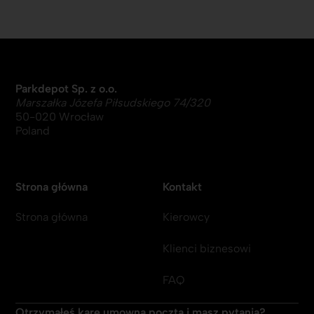
Parkdepot Sp. z o.o.
Marszałka Józefa Piłsudskiego 74/320
50-020 Wrocław
Poland
Strona główna
Kontakt
Strona główna
Kierowcy
Klienci biznesowi
FAQ
Otrzymałeś karę umowną pocztą i masz pytania?