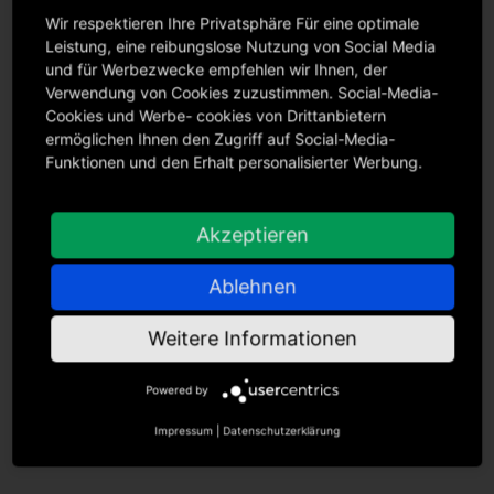
Wir respektieren Ihre Privatsphäre Für eine optimale
Leistung, eine reibungslose Nutzung von Social Media
und für Werbezwecke empfehlen wir Ihnen, der
Verwendung von Cookies zuzustimmen. Social-Media-
Cookies und Werbe- cookies von Drittanbietern
ermöglichen Ihnen den Zugriff auf Social-Media-
Chętnie pomożemy!
Funktionen und den Erhalt personalisierter Werbung.
Umów się na bezpłatną konsultację z jednym z naszych
Akzeptieren
ekspertów już teraz.
Ablehnen
Kontakt
Weitere Informationen
Powered by
Impressum
|
Datenschutzerklärung