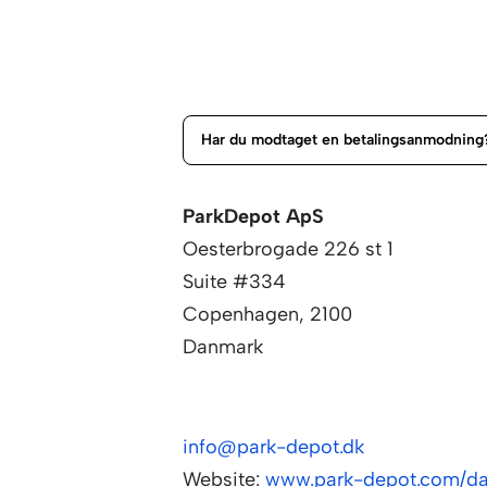
Har du modtaget en betalingsanmodning
ParkDepot ApS
Oesterbrogade 226 st 1
Suite #334
Copenhagen, 2100
Danmark
info@park-depot.dk
Website:
www.park-depot.com/d