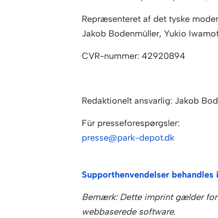
Repræsenteret af det tyske moder
Jakob Bodenmüller, Yukio Iwamot
CVR-nummer: 42920894
Redaktionelt ansvarlig: Jakob Bode
Für presseforespørgsler:
presse@park-depot.dk
Supporthenvendelser behandles i
Bemærk: Dette imprint gælder for
webbaserede software.