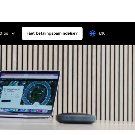
t os
Fået betalingspåmindelse?
DK